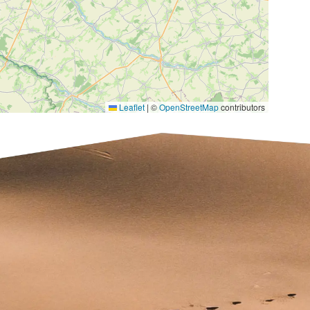
Leaflet
|
©
OpenStreetMap
contributors