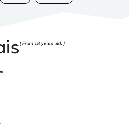
ais
From 18 years old.
ed
s!