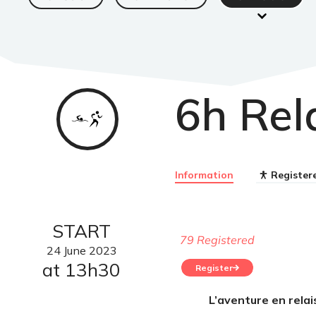
6h Rel
SwimRun
Information
Register
START
79 Registered
24
June
2023
at 13h30
Register
L’aventure en relai