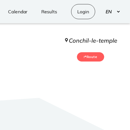
Select
Calendar
Results
Login
your
language
Conchil-le-temple
Route