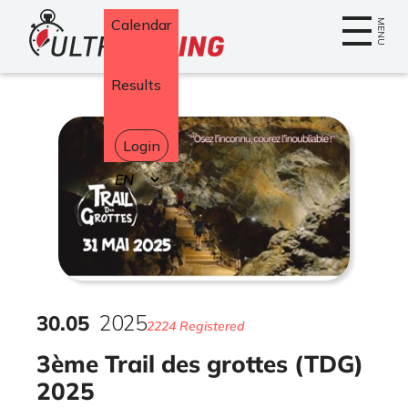
Home
Calendar
MENU
Results
Login
Select
your
language
30
.
05
2025
2224 Registered
3ème Trail des grottes (TDG)
2025