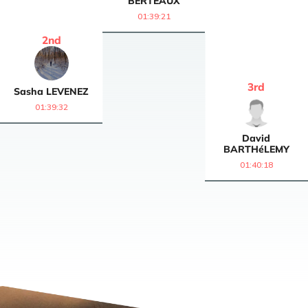
BERTEAUX
01:39:21
2
nd
3
rd
Sasha
LEVENEZ
01:39:32
David
BARTHéLEMY
01:40:18