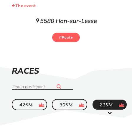
The event
5580 Han-sur-Lesse
Route
LIST
RACES
OF
Search
ended
ended
ended
42KM
30KM
21KM