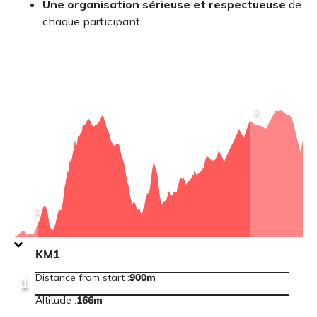
Une organisation sérieuse et respectueuse
de
chaque participant
View
2
point
information
:
KM9
View
1
point
information
:
KM1
KM1
Distance from start
:
900m
1
Altitude
:
166
m