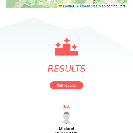
Leaflet
|
©
OpenStreetMap
contributors
RESULTS
Full results
1
st
Mickael