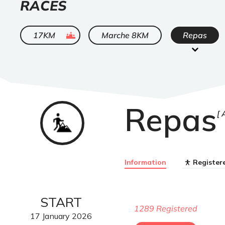
LIST
RACES
OF
ended
17KM
Marche 8KM
Repas
Repas
Trail
Information
Register
START
1289 Registered
17
January
2026