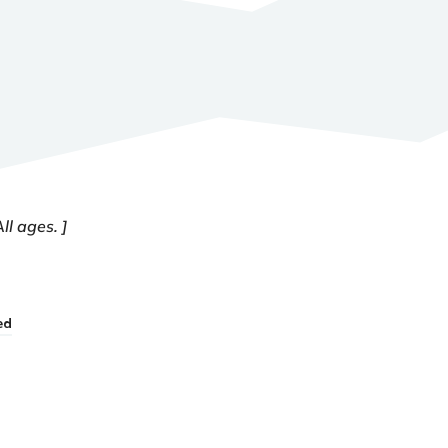
All ages.
ed