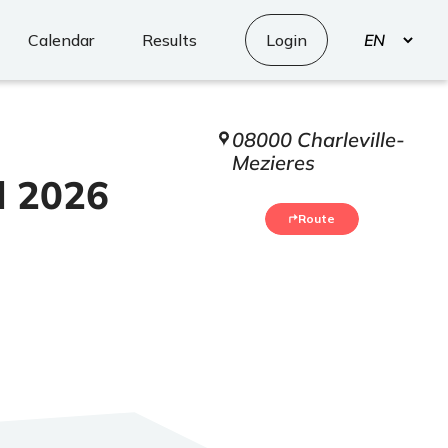
Select
Calendar
Results
Login
your
language
08000 Charleville-
Mezieres
l 2026
Route