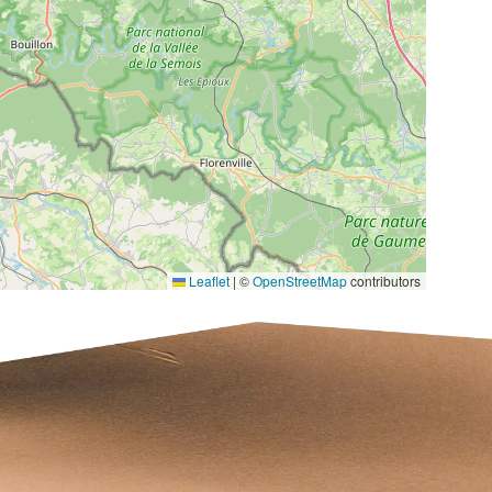
Leaflet
|
©
OpenStreetMap
contributors