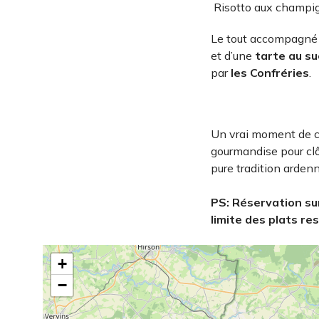
Risotto aux champi
Le tout accompagné 
et d’une
tarte au su
par
les Confréries
.
Un vrai moment de co
gourmandise pour clôt
pure tradition ardenn
PS: Réservation sur
limite des plats re
+
−