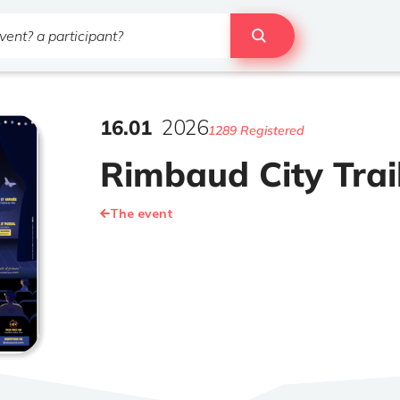
16
.
01
2026
1289 Registered
Rimbaud City Trai
The event