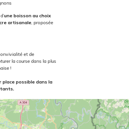
gnons
d’
une boisson au choix
cre artisanale
, proposée
nvivialité et de
urer la course dans la plus
aise !
 place possible dans la
stants.