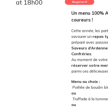
at 18h00
Register
Un menu 100% A
coureurs !
Cette année, les part
savourer un
repas t
préparé avec passion
Saveurs d’Ardenne
Confréries
.
Au moment de votre i
réserver votre men
parmi ces délicieuses
Menu au choix :
Poêlée de boudin b
ou
Truffade à la tomm
ou